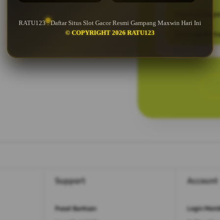
Minimal Depos
RATU123 : Daftar Situs Slot Gacor Resmi Gampang Maxwin Hari Ini
© COPYRIGHT 2026 RATU123
Minimal With
Support
Account
Pusat Bantuan
Login Mem