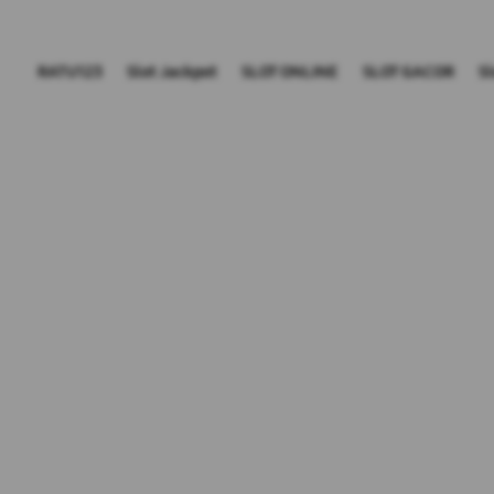
Skip
to
content
RATU123
Slot Jackpot
SLOT ONLINE
SLOT GACOR
S