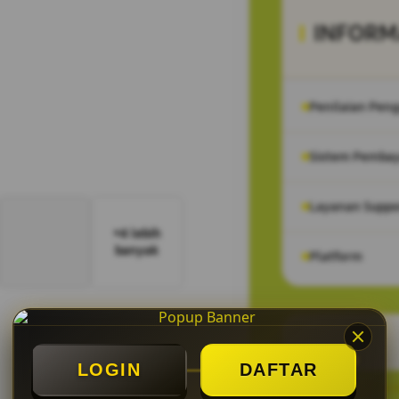
INFORMA
Penilaian Pen
Sistem Pemba
Layanan Suppo
+4 lebih
banyak
Platform
LOGIN
DAFTAR
BONUS NEW 