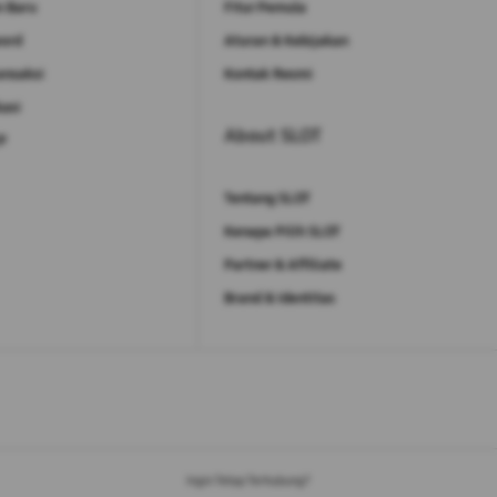
n Baru
Fitur Pemula
ord
Aturan & Kebijakan
ansaksi
Kontak Resmi
kasi
About SLOT
P
Tentang SLOT
Kenapa Pilih SLOT
Partner & Affiliate
Brand & Identitas
Ingin Tetap Terhubung?