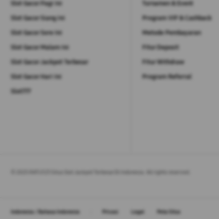
Slot Gacor Pagi Ini
Turnamen & Event
Slot Gacor Siang Ini
Program VIP & Cashback
Slot Gacor Sore Ini
Metode Pembayaran
Slot Gacor Malam Ini
Fitur Deposit
Slot Gacor Jackpot Terbesar
Fitur Withdraw
Slot Gacor Hari Ini
Program Referral
Slot777
© 2025 RATU123 Situs Slot Jackpot Terbesar Di Indonesia. All rights reserved.
Privasi
Legal
Peta Situs
Indonesia / Bahasa Indonesia